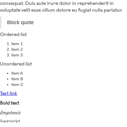
consequat. Duis aute irure dolor in reprehenderit in
voluptate velit esse cillum dolore eu fugiat nulla pariatur.
Block quote
Ordered list
Item 1
Item 2
Item 3
Unordered list
Item A
Item B
Item C
Text link
Bold text
Emphasis
Superscript